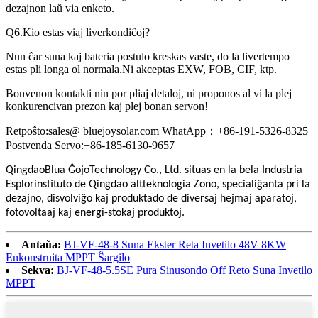
dezajnon laŭ via enketo.
Q6.Kio estas viaj liverkondiĉoj?
Nun ĉar suna kaj bateria postulo kreskas vaste, do la livertempo
estas pli longa ol normala.Ni akceptas EXW, FOB, CIF, ktp.
Bonvenon kontakti nin por pliaj detaloj, ni proponos al vi la plej
konkurencivan prezon kaj plej bonan servon!
Retpoŝto:sales@ bluejoysolar.com WhatApp
：
+86-191-5326-8325
Postvenda Servo:+86-185-6130-9657
Qingdao
Blua Ĝojo
Technology Co., Ltd. situas en la bela Industria
Esplorinstituto de Qingdao altteknologia Zono, specialiĝanta pri la
dezajno, disvolviĝo kaj produktado de diversaj hejmaj aparatoj,
fotovoltaaj kaj energi-stokaj produktoj.
Antaŭa:
BJ-VF-48-8 Suna Ekster Reta Invetilo 48V 8KW
Enkonstruita MPPT Ŝargilo
Sekva:
BJ-VF-48-5.5SE Pura Sinusondo Off Reto Suna Invetilo
MPPT