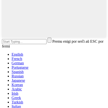
Premu enigi por serĉi aŭ ESC por
fermi
English
French
German
Portuguese
Spanish
Russian
Japanese
Korean
Arabic
Irish
Greek
Turkish
Italian