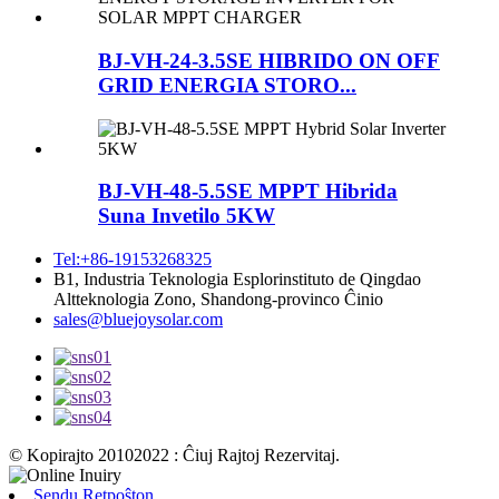
BJ-VH-24-3.5SE HIBRIDO ON OFF
GRID ENERGIA STORO...
BJ-VH-48-5.5SE MPPT Hibrida
Suna Invetilo 5KW
Tel:+86-19153268325
B1, Industria Teknologia Esplorinstituto de Qingdao
Altteknologia Zono, Shandong-provinco Ĉinio
sales@bluejoysolar.com
© Kopirajto 20102022 : Ĉiuj Rajtoj Rezervitaj.
Sendu Retpoŝton