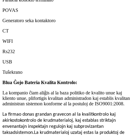
POVAS
Generatoro seka kontaktoro
CT
WIFI
Rs232
USB
Tuŝekrano
Blua Ĝojo
Bateria Kvalita Kontrolo:
La kompanio ĉiam aliĝis al la baza politiko de kvalito unue kaj
kliento unue, plifortigis kvalitan administradon kaj establis kvalitan
administran sistemon konforme al la postuloj de ISO9001:2008.
La firmao donas grandan gravecon al la kvalitkontrolo kaj
akirkostokontrolo de krudmaterialoj, kaj establas striktajn
envenantajn inspektajn regulojn kaj subprovizantan
taksadsistemon.La krudmaterialoj uzataj estas la produktoj de