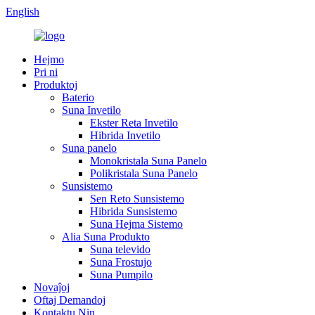
English
Hejmo
Pri ni
Produktoj
Baterio
Suna Invetilo
Ekster Reta Invetilo
Hibrida Invetilo
Suna panelo
Monokristala Suna Panelo
Polikristala Suna Panelo
Sunsistemo
Sen Reto Sunsistemo
Hibrida Sunsistemo
Suna Hejma Sistemo
Alia Suna Produkto
Suna televido
Suna Frostujo
Suna Pumpilo
Novaĵoj
Oftaj Demandoj
Kontaktu Nin