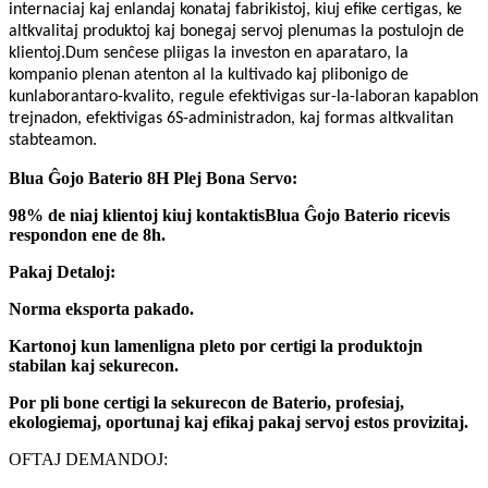
internaciaj kaj enlandaj konataj fabrikistoj, kiuj efike certigas, ke
altkvalitaj produktoj kaj bonegaj servoj plenumas la postulojn de
klientoj.Dum senĉese pliigas la investon en aparataro, la
kompanio plenan atenton al la kultivado kaj plibonigo de
kunlaborantaro-kvalito, regule efektivigas sur-la-laboran kapablon
trejnadon, efektivigas 6S-administradon, kaj formas altkvalitan
stabteamon.
Blua Ĝojo
Baterio 8H Plej Bona Servo:
98% de niaj klientoj kiuj kontaktis
Blua Ĝojo
Baterio ricevis
respondon ene de 8h.
Pakaj Detaloj:
Norma eksporta pakado.
Kartonoj kun lamenligna pleto por certigi la produktojn
stabilan kaj sekurecon.
Por pli bone certigi la sekurecon de
Baterio
, profesiaj,
ekologiemaj, oportunaj kaj efikaj pakaj servoj estos provizitaj.
OFTAJ DEMANDOJ: