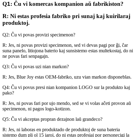
Q
1
: Ĉu vi komercas kompanion aŭ fabrikiston?
R: Ni estas profesia fabriko pri sunaj kaj kuirilaraj
produktoj.
Q2: Ĉu vi povas provizi specimenon?
R: Jes, ni povas provizi specimenon, sed vi devas pagi por ĝi, ĉar
suna panelo, litiojona baterio kaj sunsistemo estas multekostaj, do ni
ne povas fari senpagajn.
Q3: Ĉu vi povas uzi nian markon?
R: Jes, Blue Joy estas OEM-fabriko, uzu vian markon disponeblas.
Q4: Ĉu vi povus presi nian kompanion LOGO sur la produkto kaj
pako?
R: Jes, ni povas fari por ujo mendo, sed se vi volas aĉeti provon aŭ
specimenon, ni pagos logo-kotizon.
Q5: Ĉu vi akceptas propran dezajnon laŭ grandeco?
R: Jes, ni laboras en produktado de produktoj de suna bateria
sistemo dum pli ol 15 jaroj, do ni estas profesiaj por personecigi la