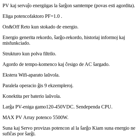
PV kaj servaĵo energiigas la ŝarĝon samtempe (povas esti agordita).
Eliga potencofaktoro PF=1.0 .
On&Off Reto kun stokado de energio.
Energio generita rekordo, ŝarĝo-rekordo, historiaj informoj kaj
misfunkciado.
Strukturo kun polva filtrilo.
Agordo de tempo-komenco kaj ĉesigo de AC ŝargado.
Ekstera Wifi-aparato laŭvola.
Paralela operacio ĝis 9 ekzempleroj.
Konektita per baterio laŭvola.
Larĝa PV-eniga gamo120-450VDC. Sendependa CPU.
MAX PV Array potenco 5500W.
Suna kaj Servo provizas potencon al la ŝarĝo Kiam suna energio ne
sufiĉas por ŝarĝi.