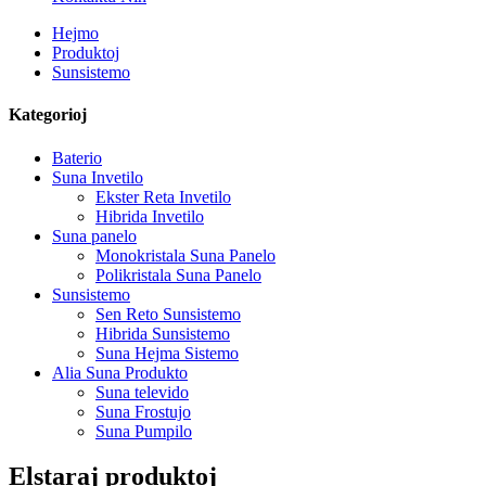
Hejmo
Produktoj
Sunsistemo
Kategorioj
Baterio
Suna Invetilo
Ekster Reta Invetilo
Hibrida Invetilo
Suna panelo
Monokristala Suna Panelo
Polikristala Suna Panelo
Sunsistemo
Sen Reto Sunsistemo
Hibrida Sunsistemo
Suna Hejma Sistemo
Alia Suna Produkto
Suna televido
Suna Frostujo
Suna Pumpilo
Elstaraj produktoj