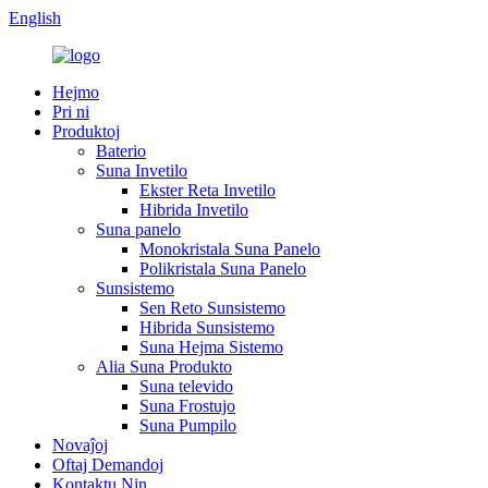
English
Hejmo
Pri ni
Produktoj
Baterio
Suna Invetilo
Ekster Reta Invetilo
Hibrida Invetilo
Suna panelo
Monokristala Suna Panelo
Polikristala Suna Panelo
Sunsistemo
Sen Reto Sunsistemo
Hibrida Sunsistemo
Suna Hejma Sistemo
Alia Suna Produkto
Suna televido
Suna Frostujo
Suna Pumpilo
Novaĵoj
Oftaj Demandoj
Kontaktu Nin