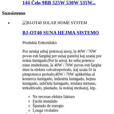
144 Ĉelo 9BB 525W 530W 535W...
Sunsistemo
BJ-OT40 SUNA HEJMA SISTEMO
Produkta Enkonduko
Por neniuj urbaj potencaj areoj, la 40W / 70W
povas esti ŝargitaj per sunaj paneloj kaj uzataj por
nokta lumigado;Por la areoj, ke urba potenco
estas multekosta, la 40W / 70W povas esti ŝargita
dum la elektra valvalorperiodo, kaj uzata ĉe la
pintpotenca periodo;40W / 70W aplikeblas al
komerca lumigado, industria lumigado, hejma
lumigado, subĉiela lumigado, tendara turismo,
terkultivado, plantado, la noktaj merkatoj, ktp.
Ne necesas elektra fakturo
Facila instalado
Ŝparado de energio
Longa vivdaŭro