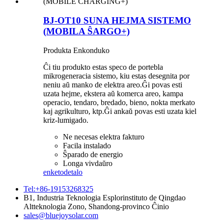
BJ-OT10 SUNA HEJMA SISTEMO
(MOBILA ŜARGO+)
Produkta Enkonduko
Ĉi tiu produkto estas speco de portebla
mikrogeneracia sistemo, kiu estas desegnita por
neniu aŭ manko de elektra areo.Ĝi povas esti
uzata hejme, ekstera aŭ komerca areo, kampa
operacio, tendaro, bredado, bieno, nokta merkato
kaj agrikulturo, ktp.Ĝi ankaŭ povas esti uzata kiel
kriz-lumigado.
Ne necesas elektra fakturo
Facila instalado
Ŝparado de energio
Longa vivdaŭro
enketo
detalo
Tel:+86-19153268325
B1, Industria Teknologia Esplorinstituto de Qingdao
Altteknologia Zono, Shandong-provinco Ĉinio
sales@bluejoysolar.com