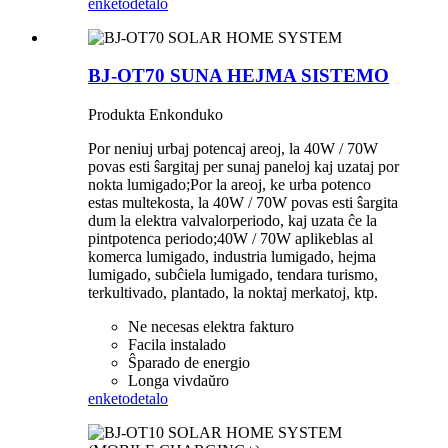
enketo
detalo
BJ-OT70 SUNA HEJMA SISTEMO
Produkta Enkonduko
Por neniuj urbaj potencaj areoj, la 40W / 70W
povas esti ŝargitaj per sunaj paneloj kaj uzataj por
nokta lumigado;Por la areoj, ke urba potenco
estas multekosta, la 40W / 70W povas esti ŝargita
dum la elektra valvalorperiodo, kaj uzata ĉe la
pintpotenca periodo;40W / 70W aplikeblas al
komerca lumigado, industria lumigado, hejma
lumigado, subĉiela lumigado, tendara turismo,
terkultivado, plantado, la noktaj merkatoj, ktp.
Ne necesas elektra fakturo
Facila instalado
Ŝparado de energio
Longa vivdaŭro
enketo
detalo