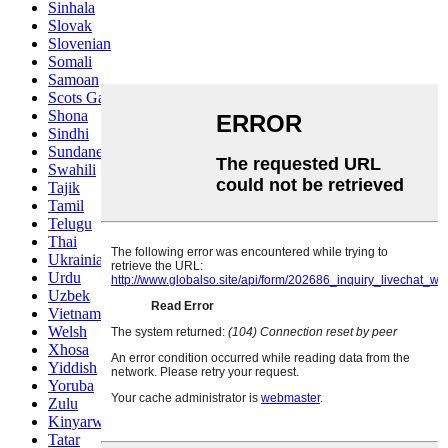
Sinhala
Slovak
Slovenian
Somali
Samoan
Scots Gaelic
Shona
Sindhi
Sundanese
Swahili
Tajik
Tamil
Telugu
Thai
Ukrainian
Urdu
Uzbek
Vietnamese
Welsh
Xhosa
Yiddish
Yoruba
Zulu
Kinyarwanda
Tatar